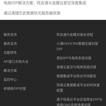
电商ERP解决方案：旺店通与金蝶云星空深度集成
通过清理历史数据优化服务器资源
服务支持
旺店通与金蝶对接全流程
服务支持
小满OKKICRM数据无缝对接
ERP
功能特性
用友BIP与电商系统对接
API接口文档大全
金蝶云星空与电商系统对接
解决方案
数据集成平台综合评测报告
监控中心
轻易云数据集成平台如何快速
经销商ERP对接
配置
基于轻易云平台实现用友ERP与
电商OMS系统快速对接