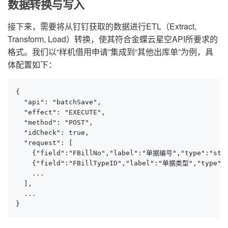
数据转换与写入
接下来，需要将从钉钉获取的数据进行ETL（Extract,
Transform, Load）转换，使其符合金蝶云星空API所要求的
格式。我们以“样机借用申请”集成到“其他出库单”为例，具
体配置如下：
{

  "api": "batchSave",

  "effect": "EXECUTE",

  "method": "POST",

  "idCheck": true,

  "request": [

    {"field":"FBillNo","label":"单据编号","type":"str
    {"field":"FBillTypeID","label":"单据类型","type"
    ...

  ],

  ...

}