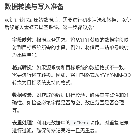
数据转换与写入准备
从钉钉获取到原始数据后，需要进行初步清洗和转换，以便
后续写入金蝶云星空系统。这一步骤包括：
字段映射
：根据业务需求，将从钉钉获取的数据字段映
射到目标系统所需的字段。例如，将借用申请单号映射
为出库单号。
格式转换
：如果源系统和目标系统的数据格式不一致，
需要进行格式转换。例如，将日期格式从YYYY-MM-DD
转换为目标系统支持的格式。
数据校验
：对获取的数据进行校验，确保其完整性和准
确性。如检查必填字段是否为空、数值范围是否合理
等。
去重处理
：利用元数据中的
功能，对重复记录
idCheck
进行过滤，确保每条记录唯一且无重复。