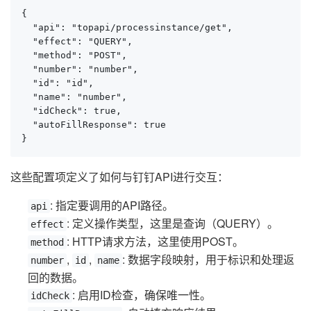
{

  "api": "topapi/processinstance/get",

  "effect": "QUERY",

  "method": "POST",

  "number": "number",

  "id": "id",

  "name": "number",

  "idCheck": true,

  "autoFillResponse": true

}
这些配置项定义了如何与钉钉API进行交互：
: 指定要调用的API路径。
api
: 定义操作类型，这里是查询（QUERY）。
effect
: HTTP请求方法，这里使用POST。
method
,
,
: 数据字段映射，用于标识和处理返
number
id
name
回的数据。
: 启用ID检查，确保唯一性。
idCheck