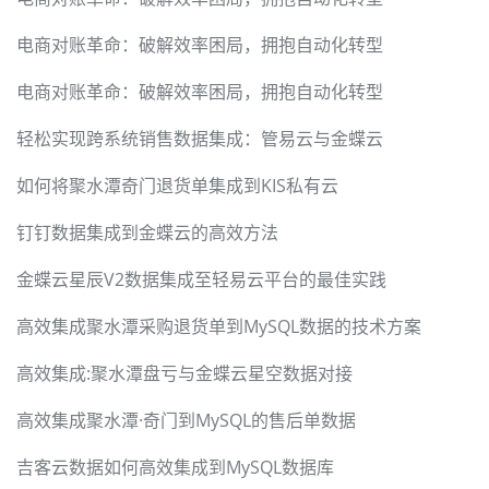
电商对账革命：破解效率困局，拥抱自动化转型
电商对账革命：破解效率困局，拥抱自动化转型
轻松实现跨系统销售数据集成：管易云与金蝶云
如何将聚水潭奇门退货单集成到KIS私有云
钉钉数据集成到金蝶云的高效方法
金蝶云星辰V2数据集成至轻易云平台的最佳实践
高效集成聚水潭采购退货单到MySQL数据的技术方案
高效集成:聚水潭盘亏与金蝶云星空数据对接
高效集成聚水潭·奇门到MySQL的售后单数据
吉客云数据如何高效集成到MySQL数据库