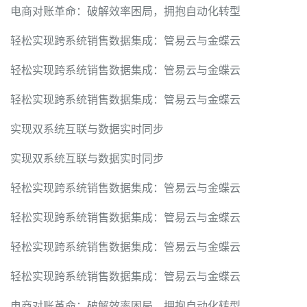
电商对账革命：破解效率困局，拥抱自动化转型
轻松实现跨系统销售数据集成：管易云与金蝶云
轻松实现跨系统销售数据集成：管易云与金蝶云
轻松实现跨系统销售数据集成：管易云与金蝶云
实现双系统互联与数据实时同步
实现双系统互联与数据实时同步
轻松实现跨系统销售数据集成：管易云与金蝶云
轻松实现跨系统销售数据集成：管易云与金蝶云
轻松实现跨系统销售数据集成：管易云与金蝶云
轻松实现跨系统销售数据集成：管易云与金蝶云
电商对账革命：破解效率困局，拥抱自动化转型