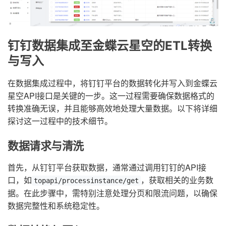
钉钉数据集成至金蝶云星空的ETL转换
与写入
在数据集成过程中，将钉钉平台的数据转化并写入到金蝶云
星空API接口是关键的一步。这一过程需要确保数据格式的
转换准确无误，并且能够高效地处理大量数据。以下将详细
探讨这一过程中的技术细节。
数据请求与清洗
首先，从钉钉平台获取数据，通常通过调用钉钉的API接
口，如
，获取相关的业务数
topapi/processinstance/get
据。在此步骤中，需特别注意处理分页和限流问题，以确保
数据完整性和系统稳定性。