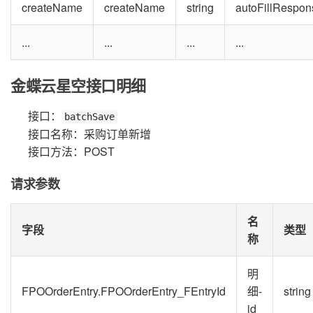
createName
createName
string
autoFillRespon
...
...
...
...
金蝶云星空接口明细
接口：
batchSave
接口名称：采购订单新增
接口方法：POST
请求参数
名
字段
类型
称
明
FPOOrderEntry.FPOOrderEntry_FEntryId
细-
string
id