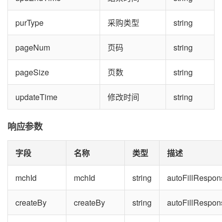
purType
采购类型
string
pageNum
页码
string
pageSize
页数
string
updateTime
修改时间
string
响应参数
字段
名称
类型
描述
mchId
mchId
string
autoFillRespon
createBy
createBy
string
autoFillRespon