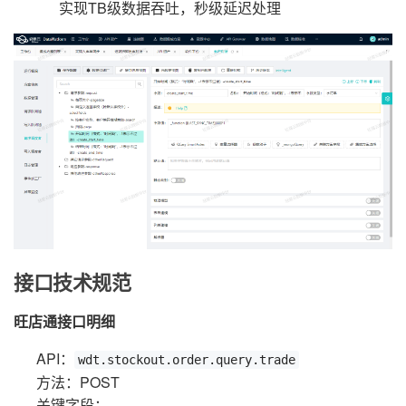
实现TB级数据吞吐，秒级延迟处理
接口技术规范
旺店通接口明细
API：
wdt.stockout.order.query.trade
方法：POST
关键字段：