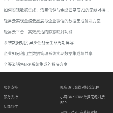
如何实现数据集成：汤臣倍健与金蝶云星辰V2的无缝对接实例
轻易云实现金蝶云星辰与企业微信的数据集成解决方案
轻易云平台：高效灵活的静态映射功能
系统数据对接-异步任务全生命周期详解
企业如何利用主数据管理系统实现数据集成与共享
全渠道销售ERP系统集成的解决方案
服务支持
旺店通与金蝶对接全流程
服务支持
小满OKKICRM数据无缝对接
ERP
功能特性
用友BIP与电商系统对接