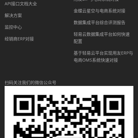
API接口文档大全
金蝶云星空与电商系统对接
解决方案
数据集成平台综合评测报告
监控中心
轻易云数据集成平台如何快速
经销商ERP对接
配置
基于轻易云平台实现用友ERP与
电商OMS系统快速对接
扫码关注我们的微信公众号