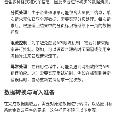
包含多种格式和冗余信息，因此需要进行初步的数据清洗。
分页处理
：由于企业通讯录可能包含大量员工信息，单
次请求无法获取全部数据，需要实现分页处理。每次请
求后，根据返回结果中的分页标识符继续下一页的数据
抓取。
限流控制
：为了避免触发API限流机制，需要对请求频
率进行控制。例如，可以设置合理的时间间隔或使用令
牌桶算法来管理请求速率。
异常处理
：在调用过程中，可能会遇到网络故障或API
错误响应。这时需要实现重试机制，例如在捕获到特定
错误码时，自动重新尝试请求一定次数。
数据转换与写入准备
在完成数据抓取后，需要对原始数据进行转换，以适应目标
系统金蝶云星空的要求。这包括但不限于以下步骤：