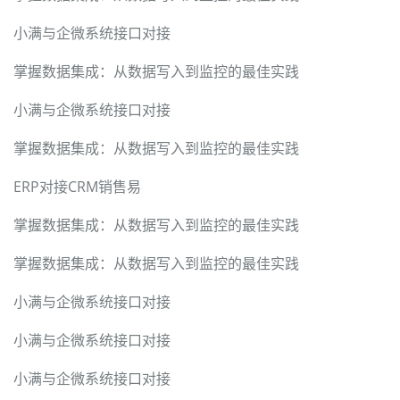
小满与企微系统接口对接
掌握数据集成：从数据写入到监控的最佳实践
小满与企微系统接口对接
掌握数据集成：从数据写入到监控的最佳实践
ERP对接CRM销售易
掌握数据集成：从数据写入到监控的最佳实践
掌握数据集成：从数据写入到监控的最佳实践
小满与企微系统接口对接
小满与企微系统接口对接
小满与企微系统接口对接