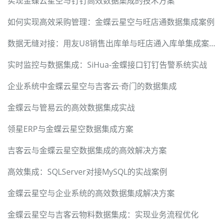
实现金蝶云星空与钉钉高效数据集成的技术方案
如何实现高效采购管理：金蝶云星空与旺店通数据集成案例
数据无缝对接：用友U8销售出库单与旺店通入库单集成案例
实时监控与数据集成：SiHua-金蝶接口钉钉告警系统实战
企业系统中金蝶云星空与吉客云·奇门的数据集成
金蝶云与管易云的高效数据集成实战
领星ERP与金蝶云星空数据集成方案
吉客云与金蝶云星空数据集成的高效解决方案
高效集成：SQLServer对接MySQL的实战案例
金蝶云星空与企业系统的高效数据集成解决方案
金蝶云星空与吉客云物料数据集成：实现业务流程优化