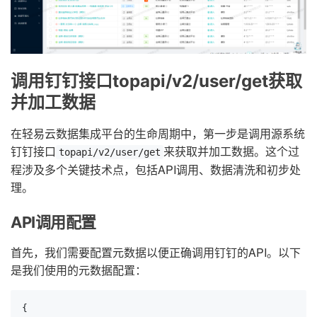
调用钉钉接口topapi/v2/user/get获取
并加工数据
在轻易云数据集成平台的生命周期中，第一步是调用源系统
钉钉接口
来获取并加工数据。这个过
topapi/v2/user/get
程涉及多个关键技术点，包括API调用、数据清洗和初步处
理。
API调用配置
首先，我们需要配置元数据以便正确调用钉钉的API。以下
是我们使用的元数据配置：
{
