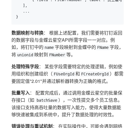
   ],

   ...

}
数据映射与转换
： 根据上述配置，我们需要将钉钉返回
的数据字段与金蝶云星空API所需字段一一对应。例
如，将钉钉中的
字段映射到金蝶中的
字段，
name
FName
将
映射到
等。
unionid
FNumber
处理特殊字段
： 某些字段需要特定的处理逻辑，例如使
用组织和创建组织（
和
）都需
FUseOrgId
FCreateOrgId
要固定值"2.01"并通过解析器转换为正确的格式。
批量写入
： 配置完成后，通过调用金蝶云星空的批量保
存接口（如
），一次性提交多个员工信息。
batchSave
该接口支持高吞吐量的数据写入能力，使得大量数据能
够快速被集成到系统中，提升了数据处理的时效性。
错误处理与重试机制
： 在实际操作中，可能会遇到网络