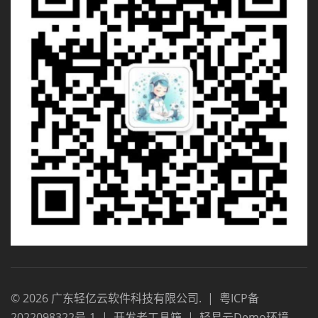
©
2026
广东轻亿云软件科技有限公司
.
|
粤ICP备
2022098322号-1
|
开发者工具箱
|
轻易云Demo环境