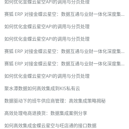
如何优化金蝶云星空API的调用与分页处理
赛狐 ERP 对接金蝶云星空：数据互通与业财一体化深度集成
如何优化金蝶云星空API的调用与分页处理
如何优化金蝶云星空API的调用与分页处理
赛狐 ERP 对接金蝶云星空：数据互通与业财一体化深度集成
赛狐 ERP 对接金蝶云星空：数据互通与业财一体化深度集成
如何优化金蝶云星空API的调用与分页处理
聚水潭数据如何高效集成到KIS私有云
数据驱动下的班牛供应商管理：高效集成策略揭秘
高效处理电商退换货：数据集成案例分享
如何高效集成金蝶云星空与旺店通的接口数据