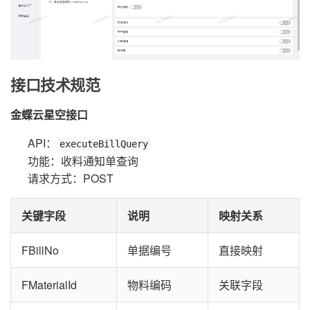
接口技术规范
金蝶云星空接口
API：
executeBillQuery
功能：收料通知单查询
请求方式：POST
关键字段
说明
映射关系
FBillNo
单据编号
直接映射
FMaterialId
物料编码
关联字段