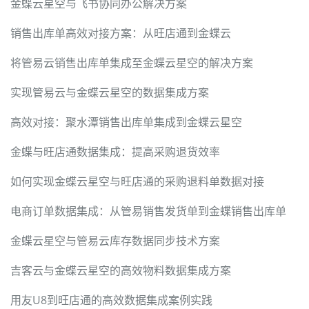
金蝶云星空与飞书协同办公解决方案
销售出库单高效对接方案：从旺店通到金蝶云
将管易云销售出库单集成至金蝶云星空的解决方案
实现管易云与金蝶云星空的数据集成方案
高效对接：聚水潭销售出库单集成到金蝶云星空
金蝶与旺店通数据集成：提高采购退货效率
如何实现金蝶云星空与旺店通的采购退料单数据对接
电商订单数据集成：从管易销售发货单到金蝶销售出库单
金蝶云星空与管易云库存数据同步技术方案
吉客云与金蝶云星空的高效物料数据集成方案
用友U8到旺店通的高效数据集成案例实践