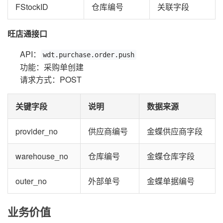
FStockID
仓库编号
关联字段
旺店通接口
API：
wdt.purchase.order.push
功能：采购单创建
请求方式：POST
关键字段
说明
数据来源
provider_no
供应商编号
金蝶供应商字段
warehouse_no
仓库编号
金蝶仓库字段
outer_no
外部单号
金蝶单据编号
业务价值