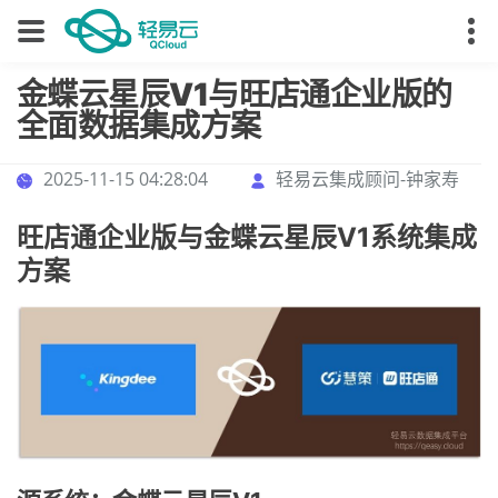
金蝶云星辰V1与旺店通企业版的
全面数据集成方案
2025-11-15 04:28:04
轻易云集成顾问-钟家寿
旺店通企业版与金蝶云星辰V1系统集成
方案