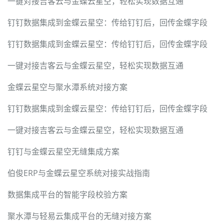
一键对接吉客云与金蝶云星空，轻松实现数据互通
钉钉数据集成到金蝶云星空：传给钉钉后，回传金蝶字段
钉钉数据集成到金蝶云星空：传给钉钉后，回传金蝶字段
一键对接吉客云与金蝶云星空，轻松实现数据互通
金蝶云星空与聚水潭系统对接方案
钉钉数据集成到金蝶云星空：传给钉钉后，回传金蝶字段
一键对接吉客云与金蝶云星空，轻松实现数据互通
钉钉与金蝶云星空无缝集成方案
伯俊ERP与金蝶云星空系统对接实战指南
数据集成平台的智能字段校验方案
聚水潭与轻易云集成平台的无缝对接方案