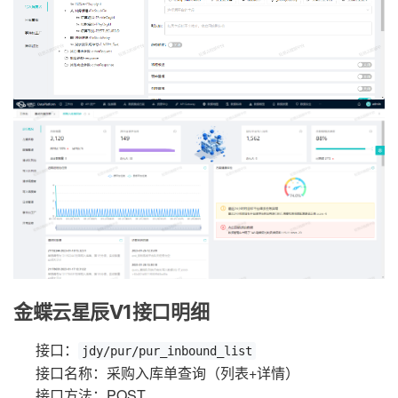
金蝶云星辰V1接口明细
接口：
jdy/pur/pur_inbound_list
接口名称：采购入库单查询（列表+详情）
接口方法：POST