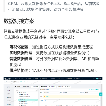
CRM、云筹大数据等多个PssS、SaaS产品，从前端吸
引流量到后端集约化管理，助力企业智慧决策
数据对接方案
轻易云数据集成平台通过可视化界面实现金蝶云星辰V1与
旺店通·企业版的无缝对接，主要功能包括：
可视化配置
：通过拖拽方式快速构建数据集成流程
实时数据处理
：支持数据在线预览和全流程调试
智能数据管道
：将分散数据转化为数据集、API和自动
化流程
供应链协同
：实现业务信息流互通和数据分析自动化