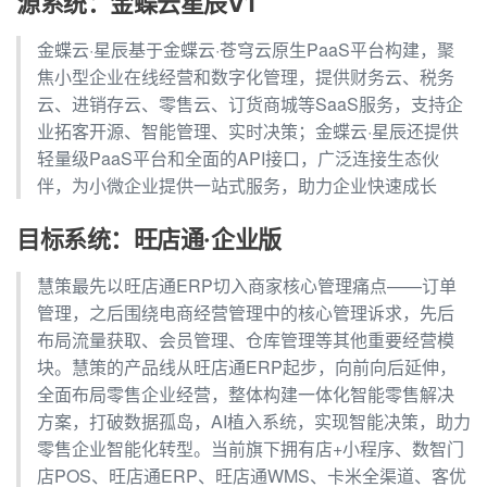
源系统：金蝶云星辰V1
金蝶云·星辰基于金蝶云·苍穹云原生PaaS平台构建，聚
焦小型企业在线经营和数字化管理，提供财务云、税务
云、进销存云、零售云、订货商城等SaaS服务，支持企
业拓客开源、智能管理、实时决策；金蝶云·星辰还提供
轻量级PaaS平台和全面的API接口，广泛连接生态伙
伴，为小微企业提供一站式服务，助力企业快速成长
目标系统：旺店通·企业版
慧策最先以旺店通ERP切入商家核心管理痛点——订单
管理，之后围绕电商经营管理中的核心管理诉求，先后
布局流量获取、会员管理、仓库管理等其他重要经营模
块。慧策的产品线从旺店通ERP起步，向前向后延伸，
全面布局零售企业经营，整体构建一体化智能零售解决
方案，打破数据孤岛，AI植入系统，实现智能决策，助力
零售企业智能化转型。当前旗下拥有店+小程序、数智门
店POS、旺店通ERP、旺店通WMS、卡米全渠道、客优