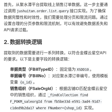
首先，从聚水潭平台提取线上销售订单数据。这一步主要通
过调用
接口实现。为了确保
jushuitan.order.list.query
数据完整性和时效性，我们需要处理分页和限流问题。通过
设置合理的分页参数和限流机制，可以有效避免数据丢失和
API请求过载。
2. 数据转换逻辑
提取到的数据需要进行一系列转换，以符合金蝶云星空API
的要求。以下是主要字段的转换逻辑：
单据类型（FBillTypeID）
：固定值为
。
XSDD10
单据编号（FBillNo）
：对应聚水潭订单编号，使用模板
变量
。
{o_id}
销售组织（FSaleOrgId）
：根据店铺ID匹配金蝶云星空
中的销售组织，通过
_findCollection find
F_POKM_saleorgId from fb5be33d-e591-3ad4-91d7-
实现。
c1ded9b2da17 where FNumber={shop_id}