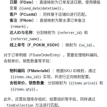
日期（FDate）
：直接映射为订单发送日期，使用模板
变量
。
{{send_date|datetime}}
客户（FCustId）
：同样基于店铺ID进行匹配。
备注（FNote）
：直接映射为聚水潭订单备注
。
{remark}
达人ID与名称
：分别映射为
和
{referrer_id}
。
{referrer_name}
线上单号（F_POKM_XSDH）
：映射为
。
{so_id}
对于订单明细（FSaleOrderEntry），需要处理物料编码、
含税单价、销售数量等字段：
物料编码（FMaterialId）
：根据SKU ID映射，通过
实现，并进行正向映射配置。
{{items.sku_id}}
含税单价、销售数量
：分别映射为
和
{{items.price}}
。
{{items.qty}}
此外，还需处理库存组织、结算组织等字段，同样通过
方法进行匹配。
_findCollection