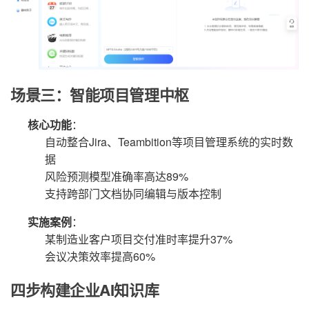
场景三：智能项目管理中枢
核心功能
：
自动整合Jira、Teambition等项目管理系统的实时数
据
风险预测模型准确率高达89%
支持跨部门文档协同编辑与版本控制
实施案例
：
某制造业客户项目交付准时率提升37%
会议决策效率提高60%
四步构建企业AI知识库