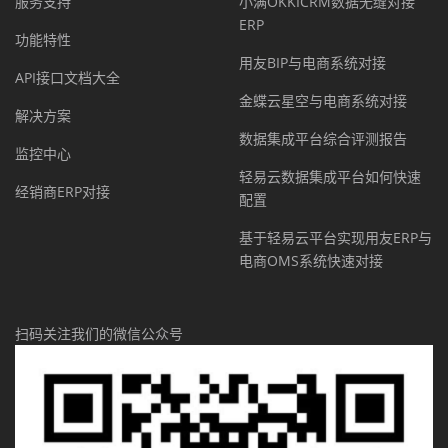
服务支持
小满OKKICRM数据无缝对接
ERP
功能特性
用友BIP与电商系统对接
API接口文档大全
金蝶云星空与电商系统对接
解决方案
数据集成平台综合评测报告
监控中心
轻易云数据集成平台如何快速
经销商ERP对接
配置
基于轻易云平台实现用友ERP与
电商OMS系统快速对接
扫码关注我们的微信公众号