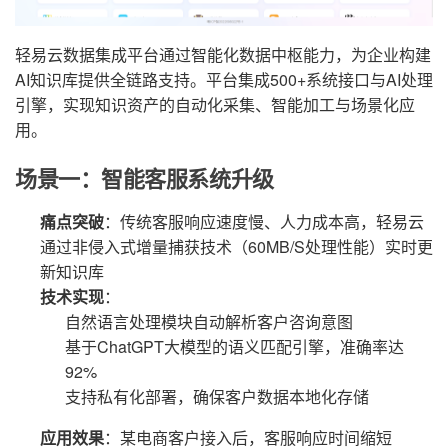
轻易云数据集成平台通过智能化数据中枢能力，为企业构建
AI知识库提供全链路支持。平台集成500+系统接口与AI处理
引擎，实现知识资产的自动化采集、智能加工与场景化应
用。
场景一：智能客服系统升级
痛点突破
：传统客服响应速度慢、人力成本高，轻易云
通过非侵入式增量捕获技术（60MB/S处理性能）实时更
新知识库
技术实现
：
自然语言处理模块自动解析客户咨询意图
基于ChatGPT大模型的语义匹配引擎，准确率达
92%
支持私有化部署，确保客户数据本地化存储
应用效果
：某电商客户接入后，客服响应时间缩短