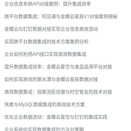
企业信息系统API对接案例：提升集成效率
跨平台数据集成：旺店通与金蝶云星辰V1对接案例揭秘
金蝶云与钉钉数据对接实现企业信息高效流动
实现跨平台数据集成的技术方案案例分析
企业如何利用API接口实现高效数据集成
提升数据集成效率：金蝶云星空与食品追溯平台对接
如何实现高效的聚水潭与金蝶云星辰数据对接
高效数据集成：探索汤臣倍健与时空智友的技术对接
快麦与MySQL数据集成的高效技术方案
优化企业数据流动：金蝶云星空与钉钉的集成实践
企业系统中实现数据集成的方法与策略