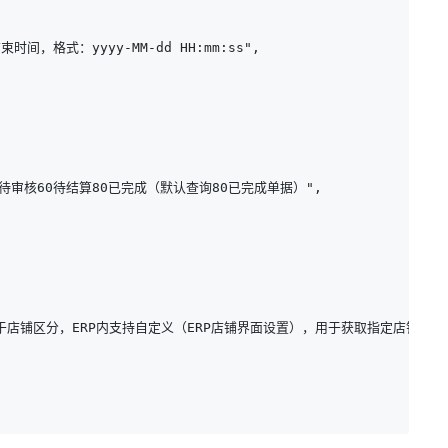
束时间，格式：yyyy-MM-dd HH:mm:ss",

中30待审核60待结算80已完成（默认查询80已完成单据）",

码，用于店铺区分，ERP内支持自定义（ERP店铺界面设置），用于获取指定店铺单据