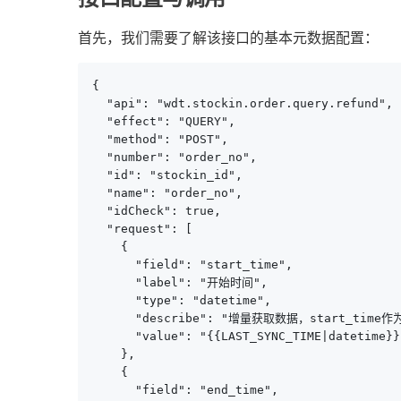
首先，我们需要了解该接口的基本元数据配置：
{

  "api": "wdt.stockin.order.query.refund",

  "effect": "QUERY",

  "method": "POST",

  "number": "order_no",

  "id": "stockin_id",

  "name": "order_no",

  "idCheck": true,

  "request": [

    {

      "field": "start_time",

      "label": "开始时间",

      "type": "datetime",

      "describe": "增量获取数据，start_time作
      "value": "{{LAST_SYNC_TIME|datetime}}"
    },

    {

      "field": "end_time",
