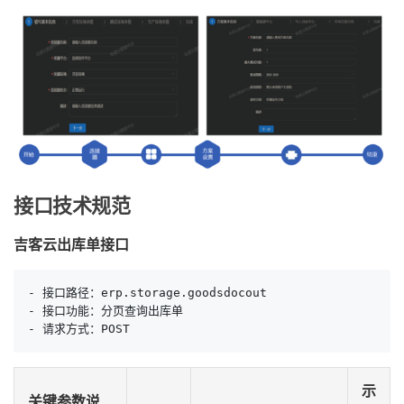
接口技术规范
吉客云出库单接口
- 接口路径：erp.storage.goodsdocout

- 接口功能：分页查询出库单

- 请求方式：POST
示
关键参数说