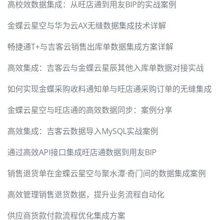
高校效数据集成：从旺店通到用友BIP的实战案例
金蝶云星空与华为云AX无缝数据集成技术详解
畅捷通T+与吉客云销售出库单数据集成方案详解
高效集成：吉客云与金蝶云星辰其他入库单数据对接实战
如何实现金蝶采购收料通知单与旺店通采购订单的无缝集成
金蝶云星空与旺店通的高效数据同步：案例分享
高效集成：吉客云数据导入MySQL实战案例
通过高效API接口集成旺店通数据到用友BIP
销售退货单在金蝶云星空与聚水潭·奇门间的数据集成案例
高效管理销售退货数据，提升业务流程自动化
供应商货款付款流程优化集成方案