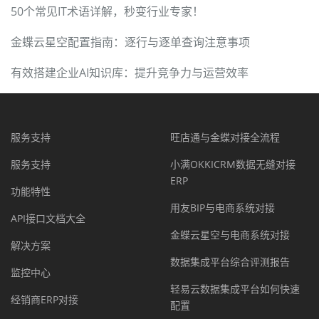
50个常见IT术语详解，秒变行业专家！
金蝶云星空配置指南：逐行与逐单查询注意事项
有效搭建企业AI知识库：提升竞争力与运营效率
服务支持
旺店通与金蝶对接全流程
服务支持
小满OKKICRM数据无缝对接
ERP
功能特性
用友BIP与电商系统对接
API接口文档大全
金蝶云星空与电商系统对接
解决方案
数据集成平台综合评测报告
监控中心
轻易云数据集成平台如何快速
经销商ERP对接
配置