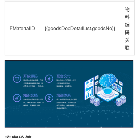
物
料
编
FMaterialID
{{goodsDocDetailList.goodsNo}}
码
关
联