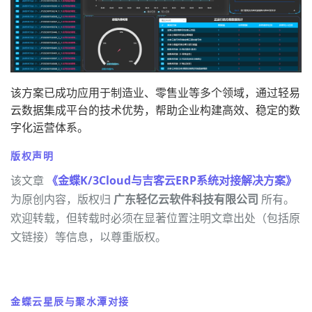
该方案已成功应用于制造业、零售业等多个领域，通过轻易
云数据集成平台的技术优势，帮助企业构建高效、稳定的数
字化运营体系。
版权声明
该文章
《金蝶K/3Cloud与吉客云ERP系统对接解决方案》
为原创内容，版权归
广东轻亿云软件科技有限公司
所有。
欢迎转载，但转载时必须在显著位置注明文章出处（包括原
文链接）等信息，以尊重版权。
金蝶云星辰与聚水潭对接