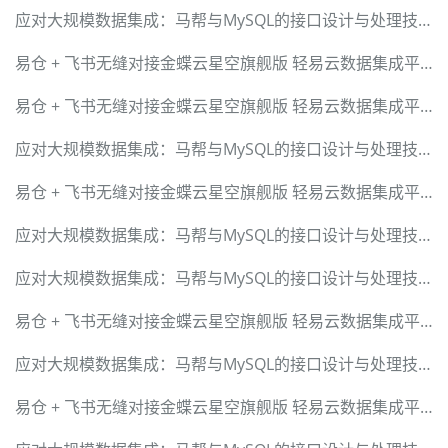
应对大规模数据集成：马帮与MySQL的接口设计与处理技术
易仓 + 飞书无缝对接金蝶云星空旗舰版 轻易云数据集成平台技术实现全解析
易仓 + 飞书无缝对接金蝶云星空旗舰版 轻易云数据集成平台技术实现全解析
应对大规模数据集成：马帮与MySQL的接口设计与处理技术
易仓 + 飞书无缝对接金蝶云星空旗舰版 轻易云数据集成平台技术实现全解析
应对大规模数据集成：马帮与MySQL的接口设计与处理技术
应对大规模数据集成：马帮与MySQL的接口设计与处理技术
易仓 + 飞书无缝对接金蝶云星空旗舰版 轻易云数据集成平台技术实现全解析
应对大规模数据集成：马帮与MySQL的接口设计与处理技术
易仓 + 飞书无缝对接金蝶云星空旗舰版 轻易云数据集成平台技术实现全解析