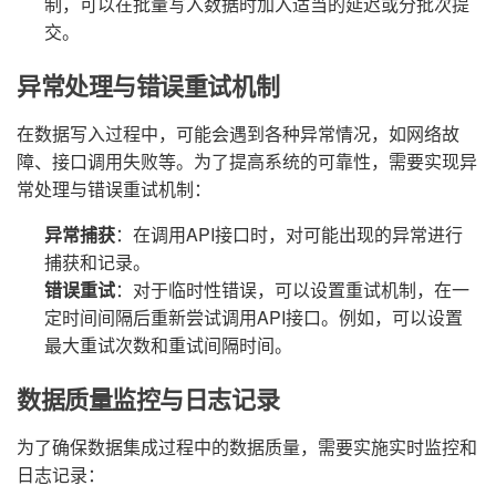
制，可以在批量写入数据时加入适当的延迟或分批次提
交。
异常处理与错误重试机制
在数据写入过程中，可能会遇到各种异常情况，如网络故
障、接口调用失败等。为了提高系统的可靠性，需要实现异
常处理与错误重试机制：
异常捕获
：在调用API接口时，对可能出现的异常进行
捕获和记录。
错误重试
：对于临时性错误，可以设置重试机制，在一
定时间间隔后重新尝试调用API接口。例如，可以设置
最大重试次数和重试间隔时间。
数据质量监控与日志记录
为了确保数据集成过程中的数据质量，需要实施实时监控和
日志记录：