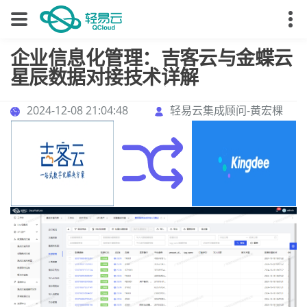
企业信息化管理：吉客云与金蝶云
星辰数据对接技术详解
2024-12-08 21:04:48
轻易云集成顾问-黄宏棵