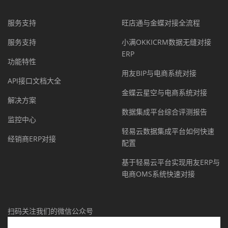
服务支持
旺店通与金蝶对接全流程
服务支持
小满OKKICRM数据无缝对接
ERP
功能特性
用友BIP与电商系统对接
API接口文档大全
金蝶云星空与电商系统对接
解决方案
数据集成平台综合评测报告
监控中心
轻易云数据集成平台如何快速
经销商ERP对接
配置
基于轻易云平台实现用友ERP与
电商OMS系统快速对接
扫码关注我们的微信公众号