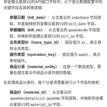
到金蝶云星辰V2的API接口字段中。以下是元数据配置中的
关键字段及其转换逻辑：
单据日期（bill_date）
：从吉客云的
字段提
inOutDate
取，并直接映射到金蝶云星辰V2的
字段。
bill_date
单据编码（bill_no）
：从吉客云的
字段提
goodsdocNo
取，并映射到金蝶云星辰V2的
字段。
bill_no
业务类型ID（trans_type_id）
：固定值为
，表示具
12
体业务类型。
操作类型（operation_key）
：固定值为
，表示
audit
审核操作。
商品分录（material_entity）
：这是一个数组类型，需
要处理吉客云中商品分录列表的数据。
在处理商品分录时，每个分录项需要进行以下字段的映射：
商品ID（material_id）
：从吉客云的
字段提取，并映射到金蝶
goodsDocDetailList.goodsNo
云星辰V2的
字段。
material_id