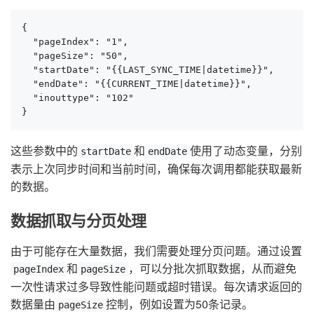
{

  "pageIndex": "1",

  "pageSize": "50",

  "startDate": "{{LAST_SYNC_TIME|datetime}}",

  "endDate": "{{CURRENT_TIME|datetime}}",

  "inouttype": "102"

}
这些参数中的
和
使用了动态变量，分别
startDate
endDate
表示上次同步时间和当前时间，确保每次调用都能获取最新
的数据。
数据抓取与分页处理
由于可能存在大量数据，我们需要处理分页问题。通过设置
和
，可以分批次抓取数据，从而避免
pageIndex
pageSize
一次性请求过多导致性能问题或超时错误。每次请求返回的
数据量由
控制，例如设置为50条记录。
pageSize