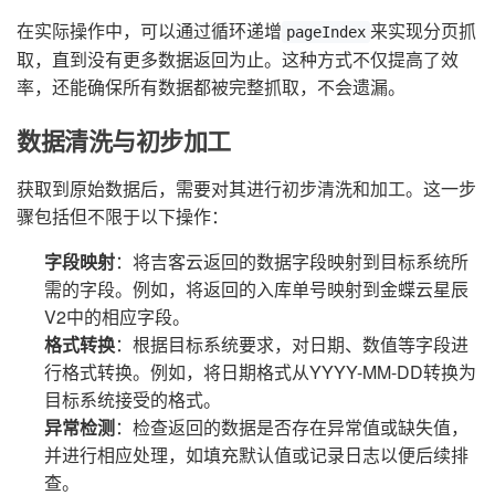
在实际操作中，可以通过循环递增
来实现分页抓
pageIndex
取，直到没有更多数据返回为止。这种方式不仅提高了效
率，还能确保所有数据都被完整抓取，不会遗漏。
数据清洗与初步加工
获取到原始数据后，需要对其进行初步清洗和加工。这一步
骤包括但不限于以下操作：
字段映射
：将吉客云返回的数据字段映射到目标系统所
需的字段。例如，将返回的入库单号映射到金蝶云星辰
V2中的相应字段。
格式转换
：根据目标系统要求，对日期、数值等字段进
行格式转换。例如，将日期格式从YYYY-MM-DD转换为
目标系统接受的格式。
异常检测
：检查返回的数据是否存在异常值或缺失值，
并进行相应处理，如填充默认值或记录日志以便后续排
查。