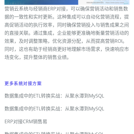
营销云系统与经销商ERP对接，可以确保营销活动和销售数
据的一致性和实时更新。这种集成可以自动化营销流程，提
高促销活动的执行效率，同时确保营销投入与销售成果之间
的直接关联。通过集成，企业能够更准确地衡量营销活动的
效果，及时调整策略，优化资源分配，从而提高营销ROI。
同时，这也有助于经销商更好地理解市场需求，快速响应市
场变化，提升整体的销售业绩。
更多系统对接方案
数据集成中的ETL转换实战：从聚水潭到MySQL
数据集成中的ETL转换实战：从聚水潭到MySQL
ERP对接CRM销售易