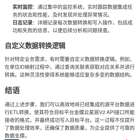
实时监控
：通过集中的监控系统，实时跟踪数据集成任
务的状态和性能，及时发现并处理异常情况。
日志记录
：详细记录每次数据转换和写入操作，包括成
功和失败的信息，以便后续分析和问题排查。
自定义数据转换逻辑
针对特定业务需求，有时需要自定义数据转换逻辑。例如，
在单位ID映射过程中，通过查询关联表获取对应关系并进行
转换。这种灵活性使得系统能够适应复杂多变的数据结构。
结语
通过上述步骤，我们可以高效地将已经集成的源平台数据进
行ETL转换，使其符合目标平台金蝶云星辰V2 API接口所能
接收的格式，并最终成功写入目标平台。这一过程不仅提升
了数据处理效率，还确保了数据质量，为企业提供了可靠的
数据支撑。