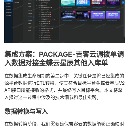
集成方案：PACKAGE-吉客云调拨单调
入数据对接金蝶云星辰其他入库单
在数据集成生命周期的第二步中，关键任务是将已经集成的
源平台数据进行ETL转换，使其符合目标平台金蝶云星辰V2
API接口所能接收的格式，并最终写入目标平台。本文将深
入探讨这一过程中涉及的技术细节和最佳实践。
数据转换与写入
在数据转换阶段，我们需要确保吉客云的数据能够正确映射