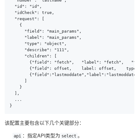
  "number": "lastname",

  "id": "id",

  "idCheck": true,

  "request": [

    {

      "field": "main_params",

      "label": "main_params",

      "type": "object",

      "describe": "111",

      "children": [

        {"field": "fetch",   "label": "fetch",   "ty
        {"field": offset,    label: offset,    type:
        {"field":"lastmoddate","label":"lastmoddate"
      ]

    }

  ],

  ...

}
该配置主要包含以下几个关键部分：
：指定API类型为
。
api
select