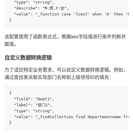
  "type": "string",

  "describe": "M:男,F:女",

  "value": "_function case '{sex}' when '0' then 'M'
}
该配置使用了函数表达式，根据sex字段值进行条件判断并
赋值。
自定义数据转换逻辑
为了适应特定业务需求，可以自定义数据转换逻辑。例如，
通过查找表关联实现部门名称和上级领导ID的填充：
{

  "field": "Dept1",

  "label": "部门1",

  "type": "string",

  "value": "_findCollection find departmentname from
}