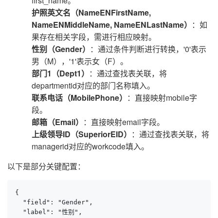
first_name。
护照英文名（NameENFirstName,
NameENMiddleName, NameENLastName）
：如
果存在相关字段，需进行相应映射。
性别（Gender）
：通过条件判断进行转换，'0'表示
男（M），'1'表示女（F）。
部门1（Dept1）
：通过查找表关联，将
departmentid对应的部门名称填入。
联系电话（MobilePhone）
：直接映射mobile字
段。
邮箱（Email）
：直接映射email字段。
上级领导ID（SuperiorEID）
：通过查找表关联，将
managerid对应的workcode填入。
以下是部分关键配置：
{

  "field": "Gender",

  "label": "性别",
