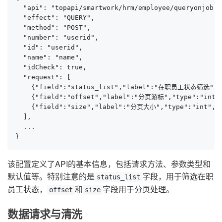
  "api": "topapi/smartwork/hrm/employee/queryonjob",

  "effect": "QUERY",

  "method": "POST",

  "number": "userid",

  "id": "userid",

  "name": "name",

  "idCheck": true,

  "request": [

    {"field":"status_list","label":"在职员工状态筛选","ty
    {"field":"offset","label":"分页游标","type":"int"}
    {"field":"size","label":"分页大小","type":"int","v
  ],

  ...

}
该配置定义了API的基本信息，包括请求方法、参数类型和
默认值等。特别注意的是
字段，用于筛选在职
status_list
员工状态，
和
字段用于分页处理。
offset
size
数据请求与清洗