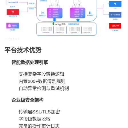
平台技术优势
智能数据处理引擎
支持复杂字段转换逻辑
内置200+数据清洗规则
自动异常检测与重试机制
企业级安全架构
传输层SSL/TLS加密
字段级数据脱敏
完备的操作审计日志