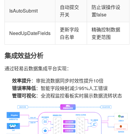
自动提交
防止误操作设
IsAutoSubmit
开关
置false
更新字段
精确控制数据
NeedUpDateFields
白名单
变更范围
集成效益分析
通过轻易云数据集成平台实现：
效率提升
：审批流数据同步时效性提升10倍
错误率降低
：智能字段映射减少95%人工错误
管理可视化
：全流程监控看板实时展示数据流转状态