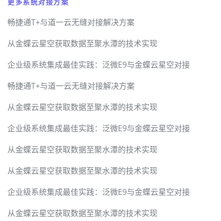
更多系统对接方案
畅捷通T+与道一云无缝对接解决方案
从金蝶云星空获取数据至聚水潭的技术实现
企业级系统集成最佳实践：泛微E9与金蝶云星空对接
畅捷通T+与道一云无缝对接解决方案
从金蝶云星空获取数据至聚水潭的技术实现
企业级系统集成最佳实践：泛微E9与金蝶云星空对接
从金蝶云星空获取数据至聚水潭的技术实现
从金蝶云星空获取数据至聚水潭的技术实现
企业级系统集成最佳实践：泛微E9与金蝶云星空对接
从金蝶云星空获取数据至聚水潭的技术实现