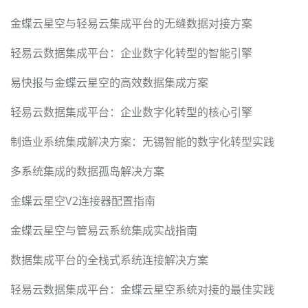
金蝶云星空与轻易云集成平台的无缝数据对接方案
轻易云数据集成平台：企业数字化转型的智能引擎
易快报与金蝶云星空的高效数据集成方案
轻易云数据集成平台：企业数字化转型的核心引擎
制造业系统集成解决方案：无锡智能的数字化转型实践
多系统集成的数据孤岛解决方案
金蝶云星空V2连接器配置指南
金蝶云星空与管易云系统集成实战指南
数据集成平台的全栈式系统连接解决方案
轻易云数据集成平台：金蝶云星空系统对接的最佳实践