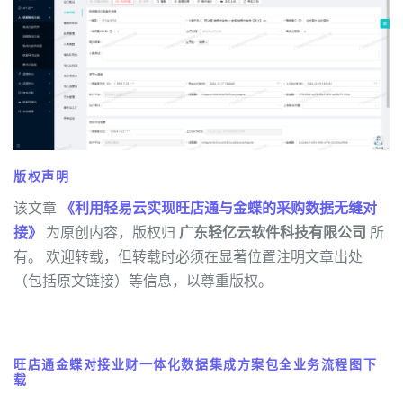
版权声明
该文章
《利用轻易云实现旺店通与金蝶的采购数据无缝对
接》
为原创内容，版权归
广东轻亿云软件科技有限公司
所
有。 欢迎转载，但转载时必须在显著位置注明文章出处
（包括原文链接）等信息，以尊重版权。
旺店通金蝶对接业财一体化数据集成方案包全业务流程图下
载