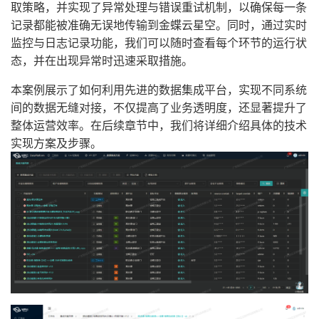
取策略，并实现了异常处理与错误重试机制，以确保每一条
记录都能被准确无误地传输到金蝶云星空。同时，通过实时
监控与日志记录功能，我们可以随时查看每个环节的运行状
态，并在出现异常时迅速采取措施。
本案例展示了如何利用先进的数据集成平台，实现不同系统
间的数据无缝对接，不仅提高了业务透明度，还显著提升了
整体运营效率。在后续章节中，我们将详细介绍具体的技术
实现方案及步骤。