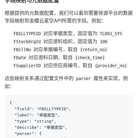
字段映射与元数据配置
根据提供的元数据配置，我们可以看到需要将源平台的数据
字段映射到金蝶云星空API所需的字段。例如：
对应单据类型，固定值为
FBILLTYPEID
TLD01_SYS
对应退料组织，固定值为
FStockOrgId
100
对应单据编号，取自
FBillNo
{return_no}
对应退料日期，取自
FDate
{check_time}
对应供应商编号，取自
FSupplierID
{provider_no}
这些映射关系通过配置文件中的
属性来实现，例
parser
如：
{

  "field": "FBILLTYPEID",

  "label": "单据类型",

  "type": "string",

  "describe": "单据类型",

  "parser": {
