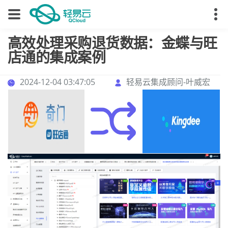
高效处理采购退货数据：金蝶与旺
店通的集成案例
2024-12-04 03:47:05
轻易云集成顾问-叶威宏