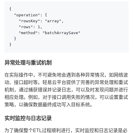
{

  "operation": {

    "rowsKey": "array",

    "rows": 1,

    "method": "batchArraySave"

  }

}
异常处理与重试机制
在实际操作中，不可避免地会遇到各种异常情况，如网络波
动、接口超时等。轻易云平台提供了完善的异常处理和重试
机制，通过捕获错误并记录日志，可以及时发现问题并进行
相应处理。例如，对于接口调用失败的情况，可以设置重试
策略，以确保数据最终成功写入目标系统。
实时监控与日志记录
为了确保整个ETL过程顺利进行，实时监控和日志记录是必