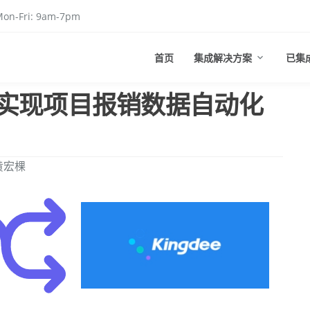
on-Fri: 9am-7pm
首页
集成解决方案
已集
实现项目报销数据自动化
黄宏棵