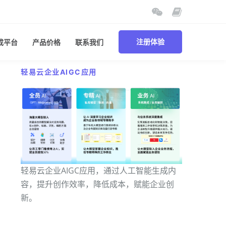
成平台
产品价格
联系我们
注册体验
轻易云企业AIGC应用
轻易云企业AIGC应用，通过人工智能生成内
容，提升创作效率，降低成本，赋能企业创
新。