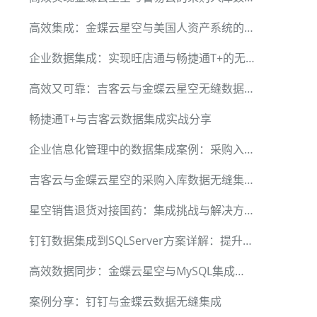
高效集成：金蝶云星空与美国人资产系统的数据对接
企业数据集成：实现旺店通与畅捷通T+的无缝对接
高效又可靠：吉客云与金蝶云星空无缝数据对接案例
畅捷通T+与吉客云数据集成实战分享
企业信息化管理中的数据集成案例：采购入库同步实战
吉客云与金蝶云星空的采购入库数据无缝集成方案
星空销售退货对接国药：集成挑战与解决方案
钉钉数据集成到SQLServer方案详解：提升企业数据分析效率
高效数据同步：金蝶云星空与MySQL集成实战
案例分享：钉钉与金蝶云数据无缝集成