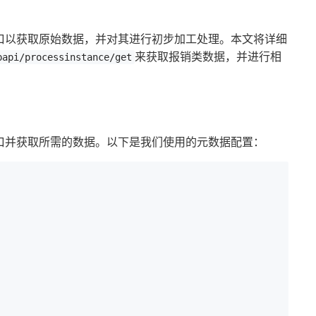
口以获取原始数据，并对其进行初步加工处理。本文将详细
来获取报销类数据，并进行相
papi/processinstance/get
口并获取所需的数据。以下是我们使用的元数据配置：