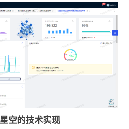
星空的技术实现