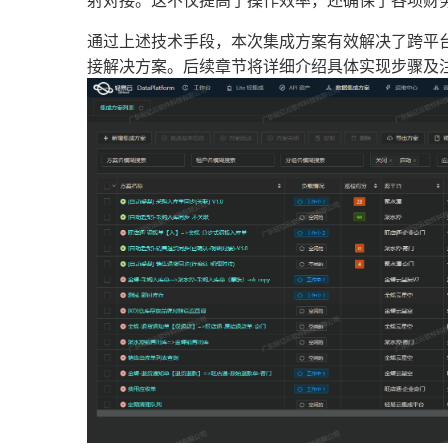
通过上述技术手段，本次集成方案有效解决了跨平
接解决方案。后续章节将详细介绍具体实现步骤及