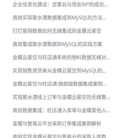
企业信息化建设：吉客云与用友BIP的成功集成案例
高效实现聚水潭数据集成到MySQL的方法与技术
钉钉报销数据如何无缝集成到金蝶云星空
高效集成聚水潭数据到MySQL的实践方案
金蝶云星空与旺店通系统的物料数据无缝对接案例分享
实现销售退货单从金蝶云星空到MySQL的自动化集成
金蝶云星空与旺店通·旗舰版数据集成案例解析
实现聚水潭线上订单与金蝶云星空的无缝集成方法分享
高效数据集成：旺店通入库单与金蝶其他入库单的对接方案
金蝶与管易云平台采购订单集成案例解析
高效实现金蝶云星空与管易云的采购入库数据集成