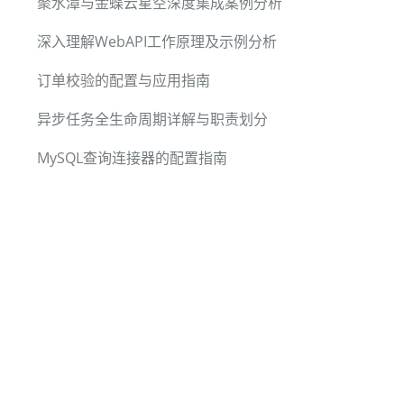
聚水潭与金蝶云星空深度集成案例分析
深入理解WebAPI工作原理及示例分析
订单校验的配置与应用指南
异步任务全生命周期详解与职责划分
MySQL查询连接器的配置指南