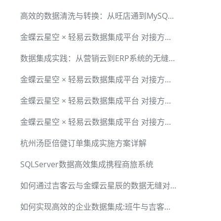
高效的数据清洗与转换：从旺店通到MySQL的全流程解析
金蝶云星空 × 轻易云数据集成平台 对接方案与技术调研报告
数据集成实践：从营销云到ERP系统的无缝对接
金蝶云星空 × 轻易云数据集成平台 对接方案与技术调研报告
金蝶云星空 × 轻易云数据集成平台 对接方案与技术调研报告
金蝶云星空 × 轻易云数据集成平台 对接方案与技术调研报告
杭州汤臣倍健订单集成实施方案详解
SQLServer数据高效集成携程商旅系统
如何通过吉客云与金蝶云星辰的数据无缝对接实现高效业务流程
如何实现高效的企业数据集成:班牛与吉客云的技术对接案例