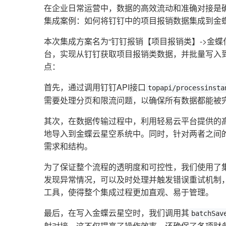
在企业日常运营中，数据的高效流动和准确对接是
集成案例：如何将钉钉中的项目报销数据集成到金
本次集成方案名为“钉钉报销【项目报销类】->金
台，实现从钉钉获取项目报销类数据，并批量写入
点：
首先，通过调用钉钉API接口
topapi/processinsta
需要处理分页和限流问题，以确保所有数据都能被
其次，在数据传输过程中，利用轻易云平台提供的
地导入到金蝶云星空系统中。同时，针对两者之间
需求和结构。
为了保证整个流程的透明度和可控性，我们使用了
发现异常情况，可以及时处理并触发错误重试机制
工具，使得整个集成过程更加直观、易于管理。
最后，在写入金蝶云星空时，我们调用其
batchSav
射对接。这不仅提高了操作效率，还确保了各项财