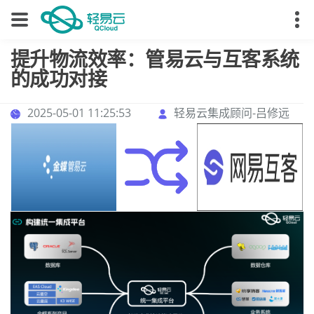
提升物流效率：管易云与互客系统
的成功对接
2025-05-01 11:25:53
轻易云集成顾问-吕修远