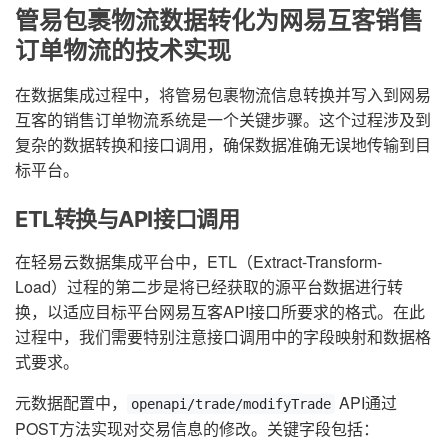
管易包裹物流数据转化为网易互客销售
订单物流的技术实现
在数据集成过程中，将管易包裹物流信息转换并写入到网易
互客的销售订单物流系统是一个关键步骤。这个过程涉及到
复杂的数据转换和接口调用，确保数据准确无误地传输到目
标平台。
ETL转换与API接口调用
在轻易云数据集成平台中，ETL（Extract-Transform-
Load）过程的第二步是将已经获取的源平台数据进行转
换，以适应目标平台网易互客API接口所要求的格式。在此
过程中，我们需要特别注意接口调用中的字段映射和数据格
式要求。
元数据配置中，
API通过
openapi/trade/modifyTrade
POST方法实现对交易信息的修改。关键字段包括：