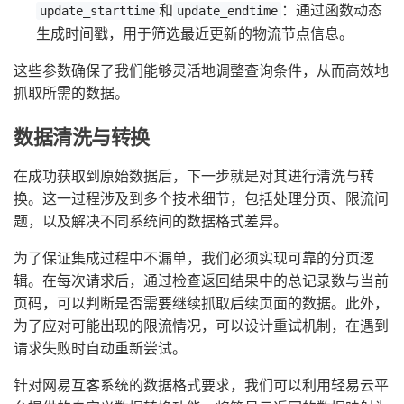
和
：通过函数动态
update_starttime
update_endtime
生成时间戳，用于筛选最近更新的物流节点信息。
这些参数确保了我们能够灵活地调整查询条件，从而高效地
抓取所需的数据。
数据清洗与转换
在成功获取到原始数据后，下一步就是对其进行清洗与转
换。这一过程涉及到多个技术细节，包括处理分页、限流问
题，以及解决不同系统间的数据格式差异。
为了保证集成过程中不漏单，我们必须实现可靠的分页逻
辑。在每次请求后，通过检查返回结果中的总记录数与当前
页码，可以判断是否需要继续抓取后续页面的数据。此外，
为了应对可能出现的限流情况，可以设计重试机制，在遇到
请求失败时自动重新尝试。
针对网易互客系统的数据格式要求，我们可以利用轻易云平