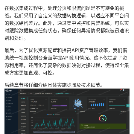
在数据集成过程中，处理分页和限流问题是不可避免的挑
战。我们采用了自定义的数据转换逻辑，以适应不同平台间
的数据结构差异。此外，通过集中监控和告警系统，可以实
时跟踪数据集成任务状态，确保任何异常情况都能被迅速识
别和处理。
最后，为了优化资源配置和提高API资产管理效率，我们借
助统一视图控制台全面掌握API使用情况。这不仅提高了资
源利用率，还简化了复杂的数据映射对接过程，使得整个集
成方案更加直观、可控。
后续章节将详细介绍具体实施步骤及技术细节。