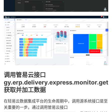
调用管易云接口
gy.erp.delivery.express.monitor.get
获取并加工数据
在轻易云数据集成平台的生命周期中，调用源系统接口是至
关重要的一步。通过调用管易云接口