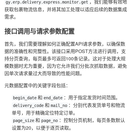
，我们能够有效地
gy.erp.delivery.express.monitor.get
获取包裹物流信息，并将其加工处理以适应后续的数据集成
需求。
接口调用与请求参数配置
首先，我们需要理解如何正确配置API请求参数，以确保数
据的准确性和完整性。该接口采用POST方法进行调用，支
持分页查询，每页最多可返回100条记录。这对于处理大规
模数据时尤为重要，因为它允许我们分批次抓取数据，避免
因单次请求量过大而导致的性能问题。
元数据配置中的关键字段包括：
和
：用于指定发货时间范围。
begin_date
end_date
和
：分别代表发货单号和物流
delivery_code
mail_no
单号，用于精确定位特定订单。
和
：控制分页机制，每页条数默认
page_size
page_no
设置为20，以便于逐页读取。