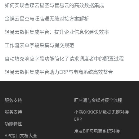
如何实现金蝶云星空与管易云的高效数据集成
金蝶云星空与旺店通无缝对接方案解析
轻易云数据集成平台：提升企业信息化建设效率
工作流表单字段采集与提交规范
自动填充响应字段功能简化了请求调度者中的配置过程
轻易云数据集成平台助力ERP与电商系统高效整合
服务支持
旺店通与金蝶对接全流程
服务支持
小满OKKICRM数据无缝对接
ERP
功能特性
用友BIP与电商系统对接
API接口文档大全