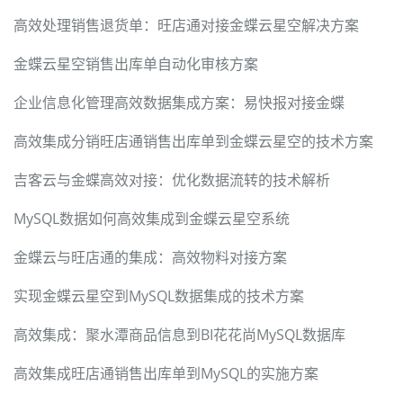
高效处理销售退货单：旺店通对接金蝶云星空解决方案
金蝶云星空销售出库单自动化审核方案
企业信息化管理高效数据集成方案：易快报对接金蝶
高效集成分销旺店通销售出库单到金蝶云星空的技术方案
吉客云与金蝶高效对接：优化数据流转的技术解析
MySQL数据如何高效集成到金蝶云星空系统
金蝶云与旺店通的集成：高效物料对接方案
实现金蝶云星空到MySQL数据集成的技术方案
高效集成：聚水潭商品信息到BI花花尚MySQL数据库
高效集成旺店通销售出库单到MySQL的实施方案