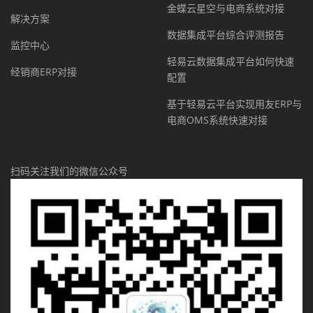
金蝶云星空与电商系统对接
解决方案
数据集成平台综合评测报告
监控中心
轻易云数据集成平台如何快速
经销商ERP对接
配置
基于轻易云平台实现用友ERP与
电商OMS系统快速对接
扫码关注我们的微信公众号