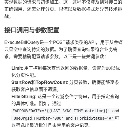
实现数据的请求与初步加工。这一过程不仅涉及到对接口的
正确调用，还需处理分页、限流以及数据格式差异等技术挑
战。
接口调用与参数配置
ExecuteBillQuery是一个POST请求类型的API，用于从金蝶
云星空中查询特定的数据。为了确保查询结果符合业务需
求，需要精确配置请求参数。以下是一些关键参数：
Limit
: 用于控制每次查询返回的数据量，设置为20以优
化分页性能。
StartRow
和
TopRowCount
: 分页参数，确保能够逐条
获取客户信息而不遗漏。
FilterString
: 这是一个过滤条件字符串，用于指定查询
的具体标准。例如，通过
FAPPROVEDATE>='{{LAST_SYNC_TIME|datetime}}' and
可
FUseOrgId.FNumber='000' and FForbidStatus='A'
以筛选出最近批准且未禁用的客户记录。