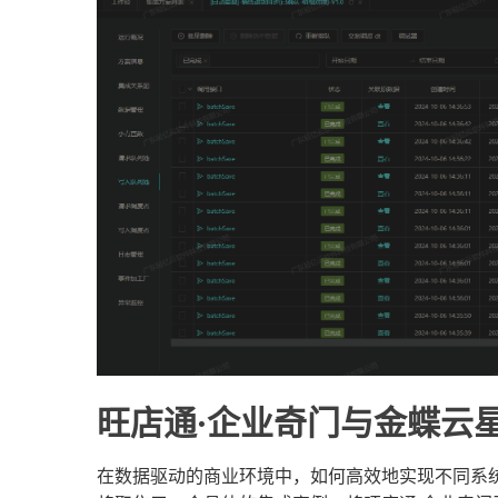
旺店通·企业奇门与金蝶云
在数据驱动的商业环境中，如何高效地实现不同系