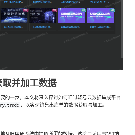
获取并加工数据
重要的一步。本文将深入探讨如何通过轻易云数据集成平台
，以实现销售出库单的数据获取与加工。
ry.trade
确地从旺店通系统中提取所需的数据。该接口采用POST方