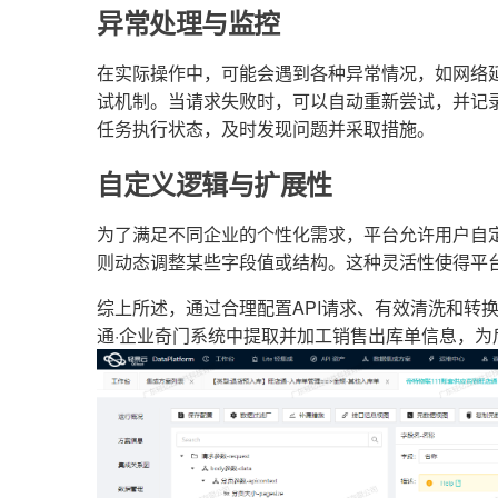
异常处理与监控
在实际操作中，可能会遇到各种异常情况，如网络
试机制。当请求失败时，可以自动重新尝试，并记
任务执行状态，及时发现问题并采取措施。
自定义逻辑与扩展性
为了满足不同企业的个性化需求，平台允许用户自
则动态调整某些字段值或结构。这种灵活性使得平
综上所述，通过合理配置API请求、有效清洗和转
通·企业奇门系统中提取并加工销售出库单信息，为