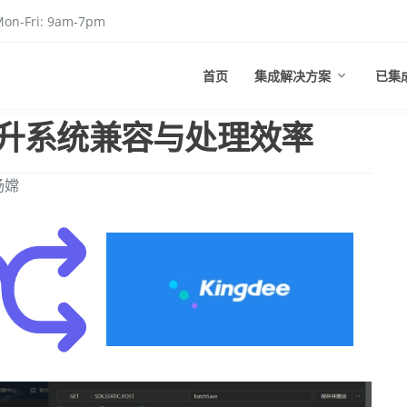
on-Fri: 9am-7pm
首页
集成解决方案
已集
升系统兼容与处理效率
杨嫦