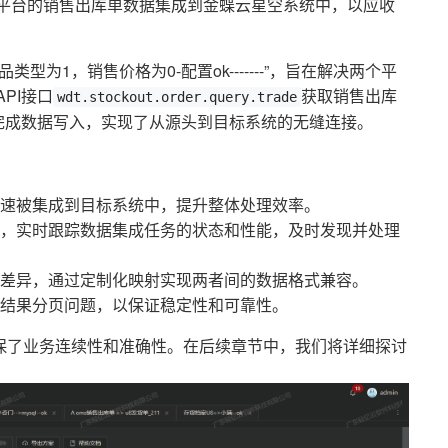
门平台的销售出库单数据集成到金蝶云星空系统中，以应收
类型为1，销售价格为0-配置ok-------”，旨在解决两个平
PI接口
获取销售出库
wdt.stockout.order.query.trade
口完成数据写入，实现了从源头到目标系统的无缝连接。
速被集成到目标系统中，提升整体处理效率。
，实时跟踪数据集成任务的状态和性能，及时发现并处理
差异，通过定制化映射实现两者间的数据格式兼容。
结果分页问题，以保证稳定性和可靠性。
保了业务连续性和准确性。在后续章节中，我们将详细探讨