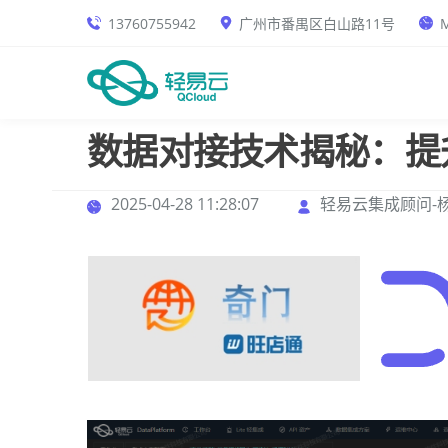
13760755942
广州市番禺区白山路11号
M
数据对接技术揭秘：提
2025-04-28 11:28:07
轻易云集成顾问-