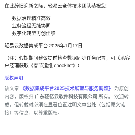
在此辞旧迎新之际，轻易云全体技术团队恭祝您：
数据治理精准高效
业务流程无缝协同
数字化转型再创佳绩
轻易云数据集成平台 2025年1月17日
（注：假期期间建议提前检查数据同步任务配置，可联系客
户经理获取《春节运维 checklist》）
版权声明
该文章
《数据集成平台2025技术展望与服务调整》
为原创
内容，版权归
广东轻亿云软件科技有限公司
所有。 欢迎转
载，但转载时必须在显著位置注明文章出处（包括原文链
接）等信息，以尊重版权。