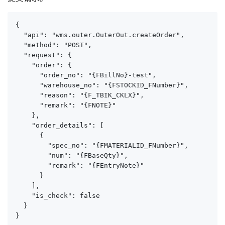
{

  "api": "wms.outer.OuterOut.createOrder",

  "method": "POST",

  "request": {

    "order": {

      "order_no": "{FBillNo}-test",

      "warehouse_no": "{FSTOCKID_FNumber}",

      "reason": "{F_TBIK_CKLX}",

      "remark": "{FNOTE}"

    },

    "order_details": [

      {

        "spec_no": "{FMATERIALID_FNumber}",

        "num": "{FBaseQty}",

        "remark": "{FEntryNote}"

      }

    ],

    "is_check": false

  }

}