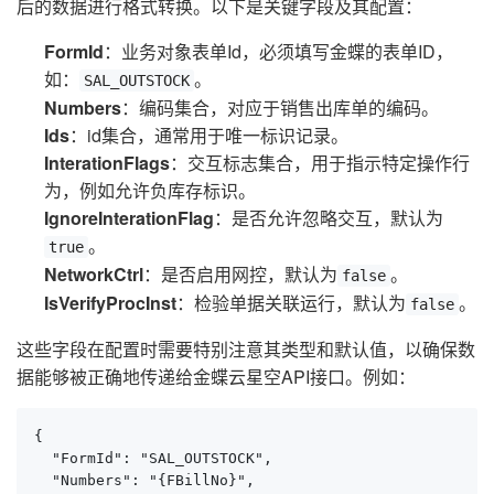
后的数据进行格式转换。以下是关键字段及其配置：
FormId
：业务对象表单Id，必须填写金蝶的表单ID，
如：
。
SAL_OUTSTOCK
Numbers
：编码集合，对应于销售出库单的编码。
Ids
：id集合，通常用于唯一标识记录。
InterationFlags
：交互标志集合，用于指示特定操作行
为，例如允许负库存标识。
IgnoreInterationFlag
：是否允许忽略交互，默认为
。
true
NetworkCtrl
：是否启用网控，默认为
。
false
IsVerifyProcInst
：检验单据关联运行，默认为
。
false
这些字段在配置时需要特别注意其类型和默认值，以确保数
据能够被正确地传递给金蝶云星空API接口。例如：
{

  "FormId": "SAL_OUTSTOCK",

  "Numbers": "{FBillNo}",
