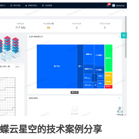
蝶云星空的技术案例分享