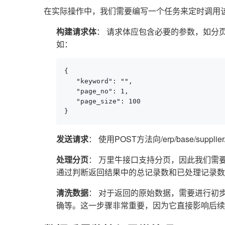
在实际操作中，我们需要编写一个任务来定时调用
构建请求体
： 请求体应包含必要的参数，如分
如：
{

   "keyword": "",

   "page_no": 1,

   "page_size": 100

}
发送请求
： 使用POST方法向/erp/base/supp
处理分页
： 万里牛接口支持分页，因此我们需
通过判断返回结果中的总记录数和已处理记录数
清洗数据
： 对于返回的原始数据，需要进行初
确等。这一步骤非常重要，因为它直接影响后续