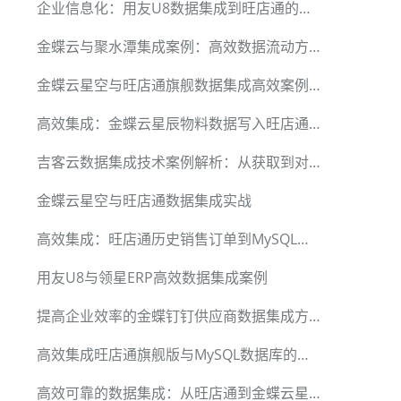
企业信息化：用友U8数据集成到旺店通的最佳实践
金蝶云与聚水潭集成案例：高效数据流动方案
金蝶云星空与旺店通旗舰数据集成高效案例分析
高效集成：金蝶云星辰物料数据写入旺店通企业奇门
吉客云数据集成技术案例解析：从获取到对接全流程详解
金蝶云星空与旺店通数据集成实战
高效集成：旺店通历史销售订单到MySQL技术案例
用友U8与领星ERP高效数据集成案例
提高企业效率的金蝶钉钉供应商数据集成方案
高效集成旺店通旗舰版与MySQL数据库的技术要点
高效可靠的数据集成：从旺店通到金蝶云星空