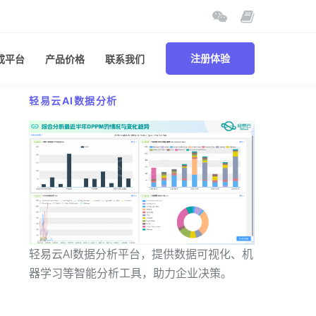
成平台
产品价格
联系我们
注册体验
轻易云AI数据分析
轻易云AI数据分析平台，提供数据可视化、机
器学习等智能分析工具，助力企业决策。