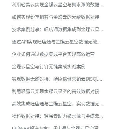
利用轻易云实现金蝶云星空与聚水潭的数据无缝对接
如何实现纷享销客与金蝶云的无缝数据对接
技术案例分享：旺店通数据集成到金蝶云星空
通过API实现旺店通与金蝶云星空数据无缝对接
企业如何通过数据集成平台实现高效运营
金蝶云星空与钉钉无缝集成实战案例
实现数据无缝对接：汤臣倍健营销云到SQLServer的采购入库同步方案
利用轻易云实现金蝶云星空的高效数据对接
高效集成旺店通与金蝶云星空，实现数据无缝对接
物料数据对接：轻易云助力聚水潭与金蝶云星空集成方案
电商ERP解决方案：旺店通与金蝶云星空深度集成