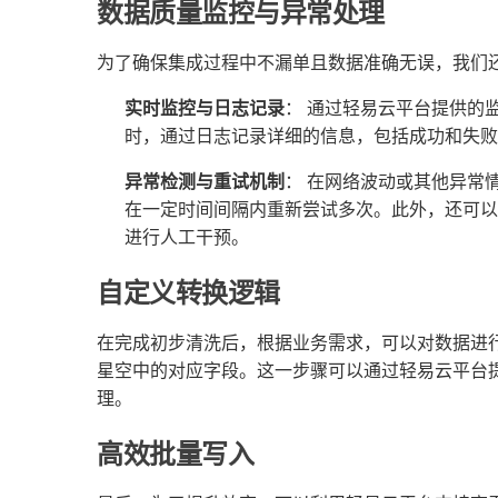
数据质量监控与异常处理
为了确保集成过程中不漏单且数据准确无误，我们
实时监控与日志记录
： 通过轻易云平台提供的
时，通过日志记录详细的信息，包括成功和失败
异常检测与重试机制
： 在网络波动或其他异常
在一定时间间隔内重新尝试多次。此外，还可以
进行人工干预。
自定义转换逻辑
在完成初步清洗后，根据业务需求，可以对数据进
星空中的对应字段。这一步骤可以通过轻易云平台
理。
高效批量写入