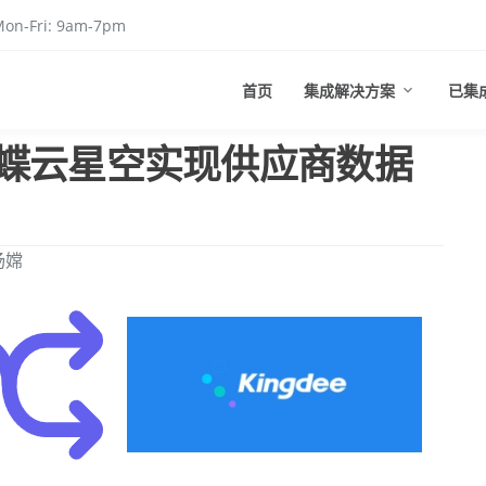
on-Fri: 9am-7pm
首页
集成解决方案
已集
蝶云星空实现供应商数据
杨嫦