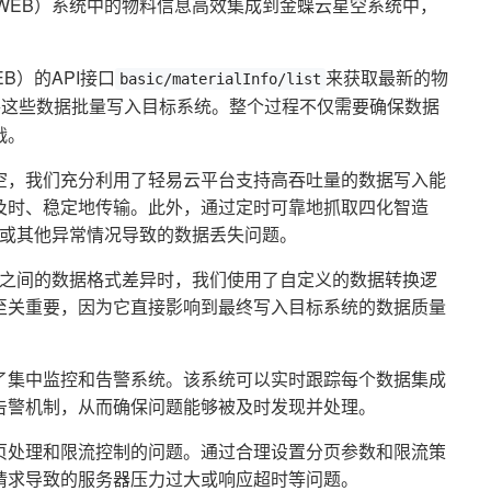
WEB）系统中的物料信息高效集成到金蝶云星空系统中，
B）的API接口
来获取最新的物
basic/materialInfo/list
将这些数据批量写入目标系统。整个过程不仅需要确保数据
战。
空，我们充分利用了轻易云平台支持高吞吐量的数据写入能
及时、稳定地传输。此外，通过定时可靠地抓取四化智造
动或其他异常情况导致的数据丢失问题。
空之间的数据格式差异时，我们使用了自定义的数据转换逻
至关重要，因为它直接影响到最终写入目标系统的数据质量
了集中监控和告警系统。该系统可以实时跟踪每个数据集成
告警机制，从而确保问题能够被及时发现并处理。
页处理和限流控制的问题。通过合理设置分页参数和限流策
请求导致的服务器压力过大或响应超时等问题。