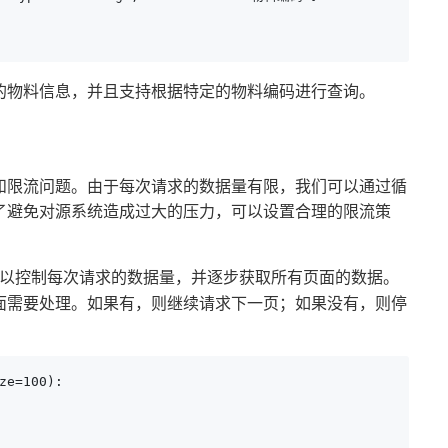
的物料信息，并且支持根据特定的物料编码进行查询。
和限流问题。由于每次请求的数据量有限，我们可以通过循
了避免对源系统造成过大的压力，可以设置合理的限流策
以控制每次请求的数据量，并逐步获取所有页面的数据。
面需要处理。如果有，则继续请求下一页；如果没有，则停
ze=100):
