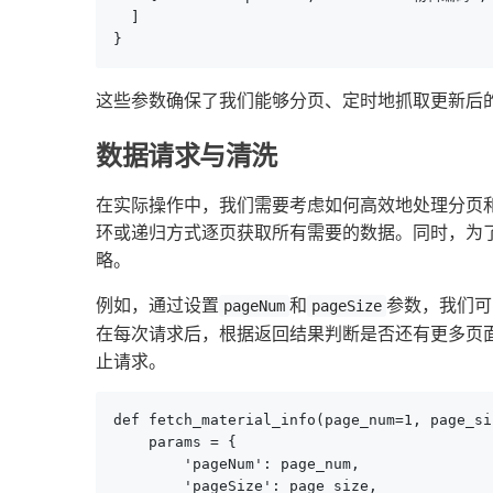
  ]

}
这些参数确保了我们能够分页、定时地抓取更新后
数据请求与清洗
在实际操作中，我们需要考虑如何高效地处理分页
环或递归方式逐页获取所有需要的数据。同时，为
略。
例如，通过设置
和
参数，我们可
pageNum
pageSize
在每次请求后，根据返回结果判断是否还有更多页
止请求。
def fetch_material_info(page_num=1, page_si
    params = {

        'pageNum': page_num,

        'pageSize': page_size,
