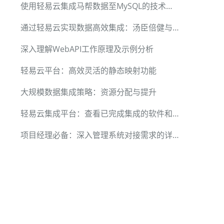
使用轻易云集成马帮数据至MySQL的技术详解
通过轻易云实现数据高效集成：汤臣倍健与金蝶云星辰V2案例
深入理解WebAPI工作原理及示例分析
轻易云平台：高效灵活的静态映射功能
大规模数据集成策略：资源分配与提升
轻易云集成平台：查看已完成集成的软件和API资产
项目经理必备：深入管理系统对接需求的详细指南