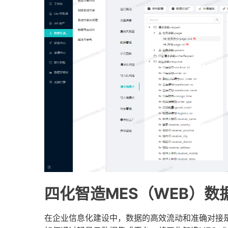
四化智造MES（WEB）
在企业信息化建设中，数据的高效流动和准确对接