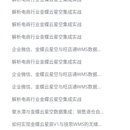
解析电商行业金蝶云星空集成实战
解析电商行业金蝶云星空集成实战
解析电商行业金蝶云星空集成实战
企业微信、金蝶云星空与旺店通WMS数据对接：基于轻易云数据集成平台的技术解密
解析电商行业金蝶云星空集成实战
企业微信、金蝶云星空与旺店通WMS数据对接：基于轻易云数据集成平台的技术解密
企业微信、金蝶云星空与旺店通WMS数据对接：基于轻易云数据集成平台的技术解密
解析电商行业金蝶云星空集成实战
聚水潭与金蝶云星空数据集成：销售退仓自动化处理
如何实现金蝶云星辰V1与锐思WMS的无缝数据对接