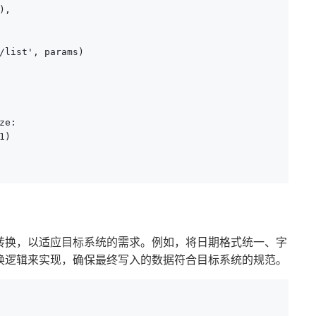
,

/list', params)

e:

)

转换，以适应目标系统的需求。例如，将日期格式统一、字
换逻辑来实现，确保最终写入的数据符合目标系统的规范。