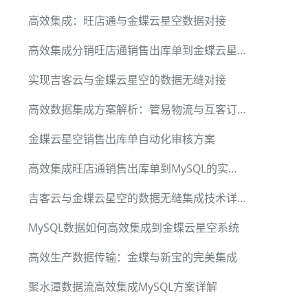
高效集成：旺店通与金蝶云星空数据对接
高效集成分销旺店通销售出库单到金蝶云星空的技术方案
实现吉客云与金蝶云星空的数据无缝对接
高效数据集成方案解析：管易物流与互客订单的无缝对接
金蝶云星空销售出库单自动化审核方案
高效集成旺店通销售出库单到MySQL的实施方案
吉客云与金蝶云星空的数据无缝集成技术详解
MySQL数据如何高效集成到金蝶云星空系统
高效生产数据传输：金蝶与新宝的完美集成
NC_TIME|datetime}}"},

聚水潭数据流高效集成MySQL方案详解
IME|datetime}}"},
