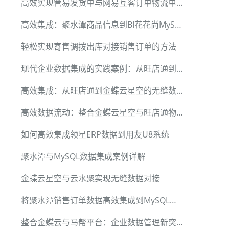
高效实现管易发货单与网易互客订单物流单号集成
高效集成：聚水潭商品信息到BI花花尚MySQL数据库
轻松实现寄售调拨出库对接销售订单的方法
现代企业数据集成的实践案例：从旺店通到金蝶云
高效集成：从旺店通到金蝶云星空的无缝数据转换
高效数据流动：整合金蝶云星空与旺店通物料同步方案
如何高效集成领星ERP数据到用友U8系统
聚水潭与MySQL数据集成案例详解
金蝶云星空与云水聚实现无缝数据对接
将聚水潭销售订单数据高效集成到MySQL的最佳实践
整合金蝶云与马帮平台：企业数据管理新突破