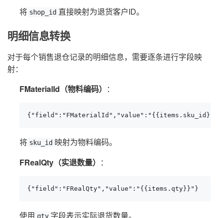
将
直接映射为退货客户ID。
shop_id
明细信息转换
对于每个销售退仓记录的明细信息，需要逐条进行字段映
射：
FMaterialId（物料编码）
：
{"field":"FMaterialId","value":"{{items.sku_id}}"
将
映射为物料编码。
sku_id
FRealQty（实退数量）
：
{"field":"FRealQty","value":"{{items.qty}}"}
使用
字段表示实际退货数量。
qty