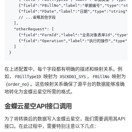
    {"field":"FBillNo","label":"单据编号","type":"stri
    {"field":"FDate","label":"日期","type":"string","
    // ...省略其他字段

  ],

  "otherRequest": [

    {"field":"FormId","label":"业务对象表单Id","type":
    {"field":"Operation","label":"执行的操作","type":"s
  ]

}
在上述配置中，每个字段都有明确的描述和映射关系。例
如，
映射为
，
映射为
FBillTypeID
XSCKD01_SYS
FBillNo
。这些映射关系确保了源平台的数据能够准确
{order_no}
地转化为金蝶云星空所需的格式。
金蝶云星空API接口调用
为了将转换后的数据写入金蝶云星空，我们需要调用其API
接口。在此过程中，需要特别注意以下几点：