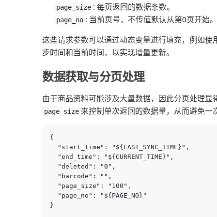
: 每页返回的数据条数。
page_size
: 当前页号，不传值默认从第0页开始
page_no
这些请求参数可以通过动态变量进行填充，例如使
步时间和当前时间，以实现增量更新。
数据获取与分页处理
由于商品资料可能涉及大量数据，因此分页处理显
来控制单次返回的数据量，从而避免一
page_size
{

  "start_time": "${LAST_SYNC_TIME}",

  "end_time": "${CURRENT_TIME}",

  "deleted": "0",

  "barcode": "",

  "page_size": "100",

  "page_no": "${PAGE_NO}"

}