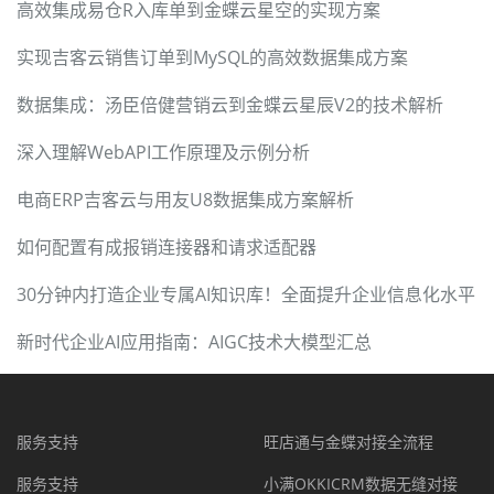
高效集成易仓R入库单到金蝶云星空的实现方案
实现吉客云销售订单到MySQL的高效数据集成方案
数据集成：汤臣倍健营销云到金蝶云星辰V2的技术解析
深入理解WebAPI工作原理及示例分析
电商ERP吉客云与用友U8数据集成方案解析
如何配置有成报销连接器和请求适配器
30分钟内打造企业专属AI知识库！全面提升企业信息化水平
新时代企业AI应用指南：AIGC技术大模型汇总
服务支持
旺店通与金蝶对接全流程
服务支持
小满OKKICRM数据无缝对接