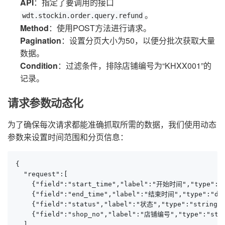
API
：指定了要调用的接口
。
wdt.stockin.order.query.refund
Method
：使用POST方法进行请求。
Pagination
：设置分页大小为50，以便分批次获取大量
数据。
Condition
：过滤条件，排除店铺编号为“KHXX001”的
记录。
请求参数动态化
为了确保每次请求都能准确抓取所需的数据，我们使用动态
参数来设置时间范围和分页信息：
{

  "request":[

    {"field":"start_time","label":"开始时间","type":"da
    {"field":"end_time","label":"结束时间","type":"date
    {"field":"status","label":"状态","type":"string"}
    {"field":"shop_no","label":"店铺编号","type":"stri
  ],
