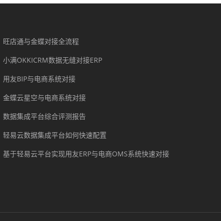
旺店通与金蝶对接全流程
小满OKKICRM数据无缝对接ERP
用友BIP与电商系统对接
金蝶云星空与电商系统对接
数据集成平台综合评测报告
轻易云数据集成平台如何快速配置
基于轻易云平台实现用友ERP与电商OMS系统快速对接