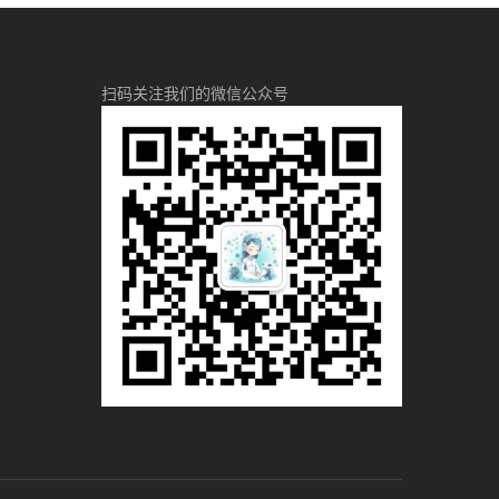
扫码关注我们的微信公众号