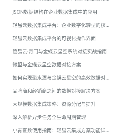
JSON数据结构在企业数据集成中的应用
轻易云数据集成平台：企业数字化转型的核心引擎
轻易云数据集成平台的可视化操作界面
管易云·奇门与金蝶云星空系统对接实战指南
微盟与金蝶云星空数据对接方案
如何实现聚水潭与金蝶云星空的高效数据对接
品牌商和经销商之间的数据对接解决方案
大规模数据集成策略：资源分配与提升
深入解析异步任务全生命周期管理
小青查数使用指南：轻易云集成方案功能详解