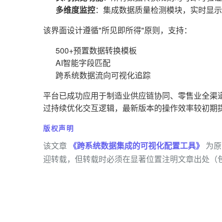
多维度监控
：集成数据质量检测模块，实时显示
该界面设计遵循"所见即所得"原则，支持：
500+预置数据转换模板
AI智能字段匹配
跨系统数据流向可视化追踪
平台已成功应用于制造业供应链协同、零售业全渠道
过持续优化交互逻辑，最新版本的操作效率较初期
版权声明
该文章
《跨系统数据集成的可视化配置工具》
为原
迎转载，但转载时必须在显著位置注明文章出处（