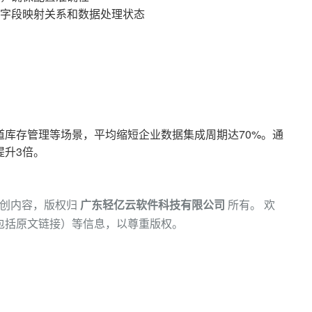
字段映射关系和数据处理状态
库存管理等场景，平均缩短企业数据集成周期达70%。通
提升3倍。
创内容，版权归
广东轻亿云软件科技有限公司
所有。 欢
包括原文链接）等信息，以尊重版权。