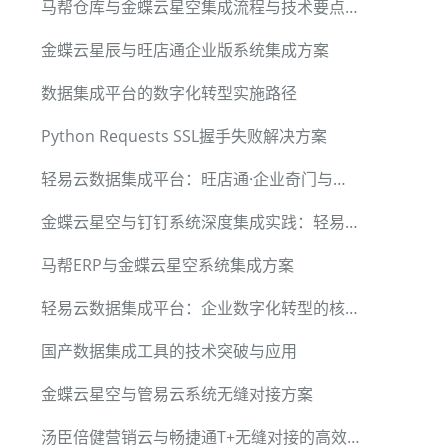
马帮仓库与金蝶云星空集成流程与技术要点解析
金蝶云星辰与旺店通企业版系统集成方案
数据集成平台的数字化转型实施路径
Python Requests SSL握手失败解决方案
轻易云数据集成平台：旺店通·企业奇门与用友BIP销售订单无缝对接方案
金蝶云星空与钉钉系统深度集成实践：轻易云数据集成平台赋能制造业数字化转型
马帮ERP与金蝶云星空系统集成方案
轻易云数据集成平台：企业数字化转型的核心引擎
国产数据集成工具的技术突破与应用
金蝶云星空与管易云系统无缝对接方案
汤臣倍健营销云与畅捷通T+无缝对接的高效数据通道