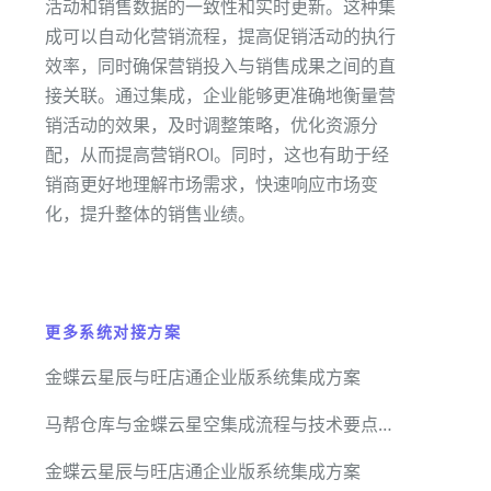
活动和销售数据的一致性和实时更新。这种集
成可以自动化营销流程，提高促销活动的执行
效率，同时确保营销投入与销售成果之间的直
接关联。通过集成，企业能够更准确地衡量营
销活动的效果，及时调整策略，优化资源分
配，从而提高营销ROI。同时，这也有助于经
销商更好地理解市场需求，快速响应市场变
化，提升整体的销售业绩。
更多系统对接方案
金蝶云星辰与旺店通企业版系统集成方案
马帮仓库与金蝶云星空集成流程与技术要点解析
金蝶云星辰与旺店通企业版系统集成方案