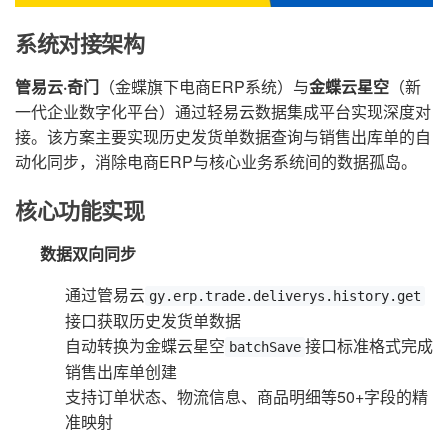
系统对接架构
管易云·奇门
（金蝶旗下电商ERP系统）与
金蝶云星空
（新
一代企业数字化平台）通过轻易云数据集成平台实现深度对
接。该方案主要实现历史发货单数据查询与销售出库单的自
动化同步，消除电商ERP与核心业务系统间的数据孤岛。
核心功能实现
数据双向同步
通过管易云
gy.erp.trade.deliverys.history.get
接口获取历史发货单数据
自动转换为金蝶云星空
接口标准格式完成
batchSave
销售出库单创建
支持订单状态、物流信息、商品明细等50+字段的精
准映射