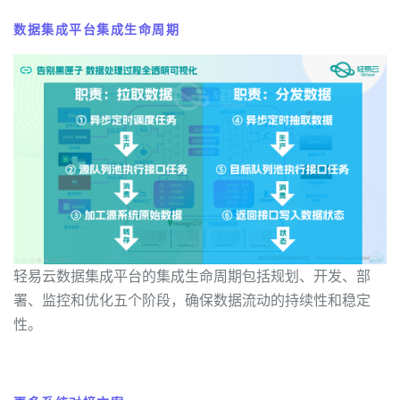
数据集成平台集成生命周期
轻易云数据集成平台的集成生命周期包括规划、开发、部
署、监控和优化五个阶段，确保数据流动的持续性和稳定
性。