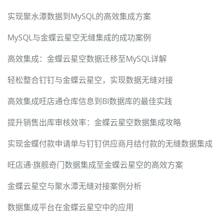
实现聚水潭数据到MySQL的高效集成方案
MySQL与金蝶云星空无缝集成的成功案例
高效集成：金蝶云星空数据迁移至MySQL详解
轻松整合钉钉与金蝶云星空，实现数据无缝对接
高效集成旺店通仓库信息到BI数据库的最佳实践
提升销售出库审核效率：金蝶云星空数据集成攻略
实现金蝶付款申请单与钉钉供应商月结付款的无缝数据集成
旺店通·旗舰奇门数据集成至金蝶云星空的高效方案
金蝶云星空与聚水潭无缝对接案例分析
数据集成平台在金蝶云星空中的应用